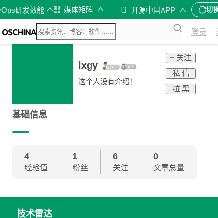
媒体矩阵
vOps研发效能
开源中国APP
切
登录
+ 关注
lxgy
私 信
这个人没有介绍！
拉 黑
基础信息
4
1
6
0
经验值
粉丝
关注
文章总量
技术雷达