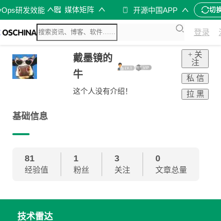
媒体矩阵
vOps研发效能
开源中国APP
切
登录
+ 关
戴墨镜的
注
牛
私 信
这个人没有介绍！
拉 黑
基础信息
81
1
3
0
经验值
粉丝
关注
文章总量
技术雷达