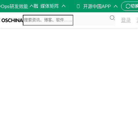
媒体矩阵
vOps研发效能
开源中国APP
切
登录