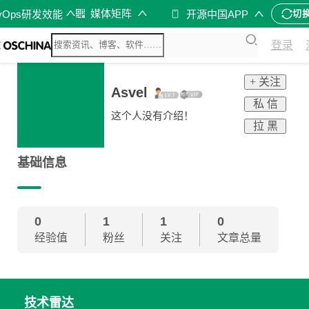
媒体矩阵
vOps研发效能
开源中国APP
切
登录
+ 关注
Asvel
私 信
这个人没有介绍！
拉 黑
基础信息
0
1
1
0
经验值
粉丝
关注
文章总量
技术雷达