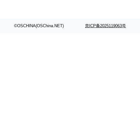
©OSCHINA(OSChina.NET)
京ICP备2025119063号