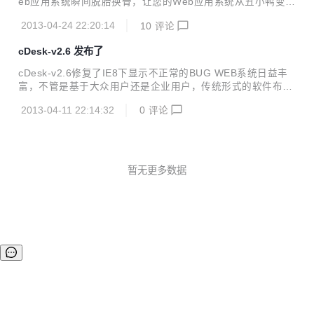
eb应用系统瞬间脱胎换骨，让您的Web应用系统从丑小鸭变成
天鹅。 传统Web应用系统的布局一般采用左边菜单，右边内
2013-04-24 22:20:14
10
评论
容的方式，这种传统的方式在现在看来显得陈旧和老土。 随时
时代的发展，人们的审美情趣有所提高，对事物的美提出了更
cDesk-v2.6 发布了
高的要求。苹果手机一时成为最受热捧的手机便是最好的证
明。 计算机技术在各行各业的深入发展，人们使用计算机软件
cDesk-v2.6修复了IE8下显示不正常的BUG WEB系统日益丰
帮助完成工作已成为很平常的事。计算机软件，特别是管理软
富，不管是基于大众用户还是企业用户，传统形式的软件布局
件从早起的C/S结构发展到现在的B/S结构，在界面布局上任然
显得陈旧老土，需要一种全新的用户界面布局，提供更绚丽和
保留着早起的软件布局风格。 这种状况已经不能满足人们的审
2013-04-11 22:14:32
0
评论
个性化需求。那就是 cDesk, 为用户提供一个仿Windows系统
美需求，因此需要一种全新的用户界面...
界面的web系统布局组件，改善web系统陈旧的界面，提供一
种全新的体验.
暂无更多数据