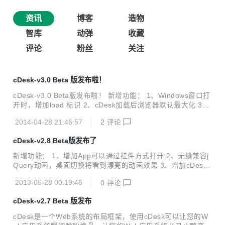
资讯
博客
造物
智库
动弹
收藏
评论
粉丝
关注
cDesk-v3.0 Beta 版发布啦！
cDesk-v3.0 Beta版发布啦！ 新增功能： 1、Windows窗口打
开时，增加load 标识 2、cDesk加载后浏览器默认最大化 3、
增加任务栏APP左击还原或显示功能 4、增加退出按钮提示
2014-04-28 21:46:57
2
评论
5、增加cDesk.Event.trigger([elem], [type])方法 6、增加cD
esk.Drag增加两个回调参数 7、增加cDesk.Windows.Toggle
cDesk-v2.8 Beta版发布了
()方法 8、增加cDesk.Windows.DeskObj属性 9、cDesk.The
mes.getInstance([config])增加参数 10、增加cDesk.Theme
新增功能： 1、增加App可以通过挂件方式打开 2、无缝兼容j
s.isCreate()方法 11、增...
Query动画，桌面切换将看到漂亮的动画效果 3、增加cDesk.
AppButton.openApp([desk],[appbtn],[],[])方法 4、增加cDes
2013-05-28 00:19:46
0
评论
k.DeskBox.getAppNums([index])方法 5、增加cDesk.DeskB
ox.setAppNums([index],[nums])方法 6、增加cDesk.DeskB
cDesk-v2.7 Beta 版发布
ox.getWinNums([index])方法 7、增加cDesk.DeskBox.setWi
nNums([index],[nums])方法 功能调整： 1、内存优化，关闭
cDesk是一个Web系统的布局框架，使用cDesk可以让您的W
窗口后，...