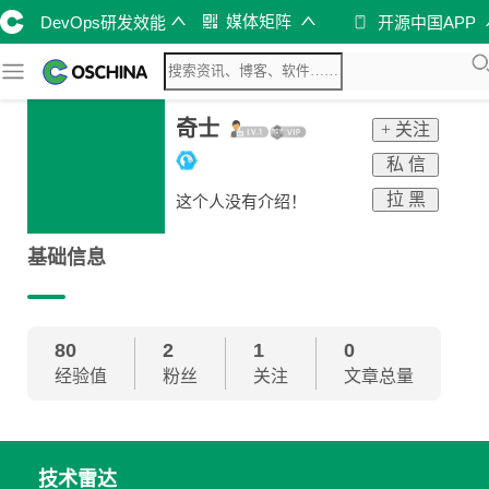
媒体矩阵
DevOps研发效能
开源中国APP
奇士
+ 关注
私 信
拉 黑
这个人没有介绍！
基础信息
80
2
1
0
经验值
粉丝
关注
文章总量
技术雷达