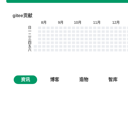
gitee贡献
资讯
博客
造物
智库