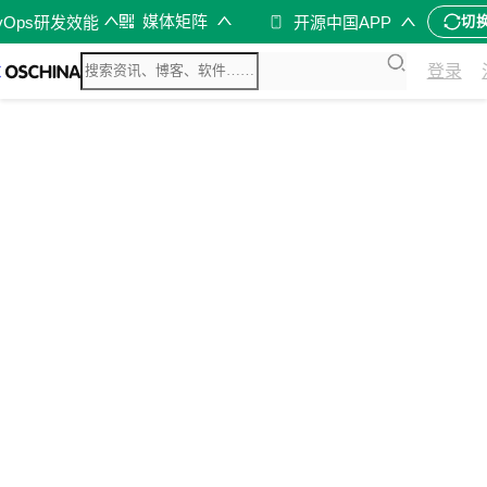
媒体矩阵
vOps研发效能
开源中国APP
切
登录