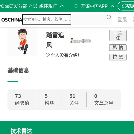
媒体矩阵
vOps研发效能
开源中国APP
切
登录
+ 关
踏雪追
注
风
私 信
这个人没有介绍！
拉 黑
基础信息
73
5
51
0
经验值
粉丝
关注
文章总量
技术雷达