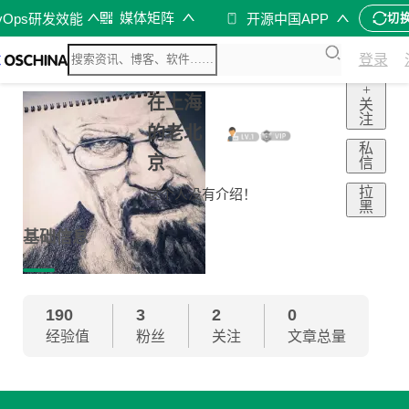
媒体矩阵
vOps研发效能
开源中国APP
切
登录
+
在上海
关
注
的老北
私
京
信
拉
这个人没有介绍！
黑
基础信息
190
3
2
0
经验值
粉丝
关注
文章总量