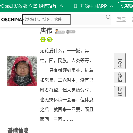
媒体矩阵
vOps研发效能
开源中国APP
切
登录
唐伟
无论爱什么，━━饭，异
+
性，国，民族，人类等等，
关
注
━━只有纠缠如毒蛇，执着
私
信
如怨鬼，二六时中，没有已
拉
时者有望。但太觉疲劳时，
黑
也无妨休息一会罢；但休息
之后，就再来一回罢，而且
两回，三回……。
基础信息