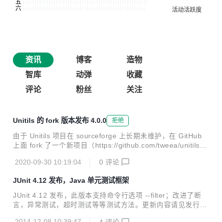
资讯
博客
造物
智库
动弹
收藏
评论
粉丝
关注
Unitils 的 fork 版本发布 4.0.0
拒绝
由于 Unitils 项目在 sourceforge 上长期未维护，在 GitHub
上面 fork 了一个新项目（https://github.com/tweea/unitils）
基于 3.4 分支发布了 4.0.0 版本，更新内容包括： 日志框架
2020-09-30 10:19:04
0
评论
改为 SLF4J 升级依赖 commons-lang3、commons-text、co
mmons-collections4、commons-dbcp2 更新依赖 Ognl 3.
JUnit 4.12 发布，Java 单元测试框架
2、asm 7.1、cglib 3.3、TestNG 7.3、dbunit 2.7、easymo
ck 4.2、spring 5.2、hibernate 5.4 移除 JUn...
JUnit 4.12 发布，此版本支持命令行选项 --filter；改进了断
言，异常测试，超时测试等等测试方法。更新内容请见发行说
明。 此版本现已提供下载： junit-4.12-javadoc.jar junit-4.12
2014-12-08 10:39:47
4
评论