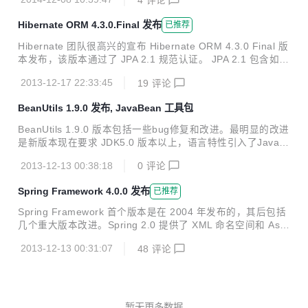
-sources.jar junit-4.12.jar r4.12.zip r4.12.tar.gz JUnit是一
个Java语言的单元测试框架。它由Kent Beck和Erich Gamma
Hibernate ORM 4.3.0.Final 发布
已推荐
建立，逐渐成为源于Kent Beck的sUnit的xUnit家族中为最成
功的一个。 JUnit有它自己的JUnit扩展生态圈。 多数Java的
Hibernate 团队很高兴的宣布 Hibernate ORM 4.3.0 Final 版
开发环境都已经集成了JUnit作为单元测试...
本发布，该版本通过了 JPA 2.1 规范认证。 JPA 2.1 包含如下
新特性： Support for stored procedures. See my previous
2013-12-17 22:33:45
19
评论
blog for details CriteriaUpdate and CriteriaDelete allow de
finition and execution of UPDATE and DELETE queries in
BeanUtils 1.9.0 发布, JavaBean 工具包
type-safe Criteria form. Entity listeners can now t...
BeanUtils 1.9.0 版本包括一些bug修复和改进。最明显的改进
是新版本现在要求 JDK5.0 版本以上，语言特性引入了Java 5
（主要是泛型），同时还支持自定义 bean introspection。 修
2013-12-13 00:38:18
0
评论
复的bugs ========================= * [BEANUTILS-4
54] BeanUtilsBean.copyProperties() no longer throws a C
Spring Framework 4.0.0 发布
已推荐
onversionException for null properties of certain data type
s. This fixes a regression int...
Spring Framework 首个版本是在 2004 年发布的，其后包括
几个重大版本改进。Spring 2.0 提供了 XML 命名空间和 Asp
ectJ 支持；Spring 2.5 包含注解驱动的配置；Spring 3.0 引
2013-12-13 00:31:07
48
评论
入加强的 Java 5+ 基础和 @configuration 模型。 而 Spring
4.0 是最新的主要版本，这是首个完全支持 Java 8 特性的框
架，该版本最低要求 Java SE 6 的支持。删除了废弃的方法
和类。 如果你想升级到 Spring 4.0，请阅读 Spring 4.0 移植
指南 关于 Spring 4.0 新特性的详细介绍请看 Whats ...
暂无更多数据