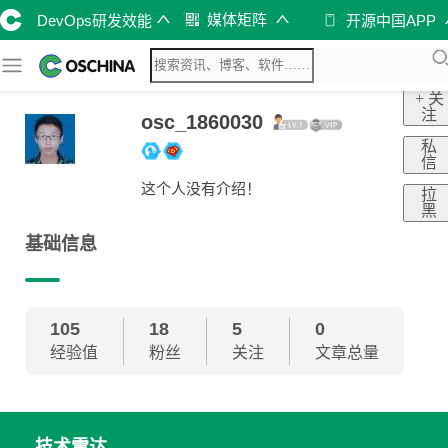
媒体矩阵
DevOps研发效能
开源中国APP
+ 关
注
osc_1860030
私
信
这个人没有介绍！
拉
黑
基础信息
105
18
5
0
经验值
粉丝
关注
文章总量
技术雷达