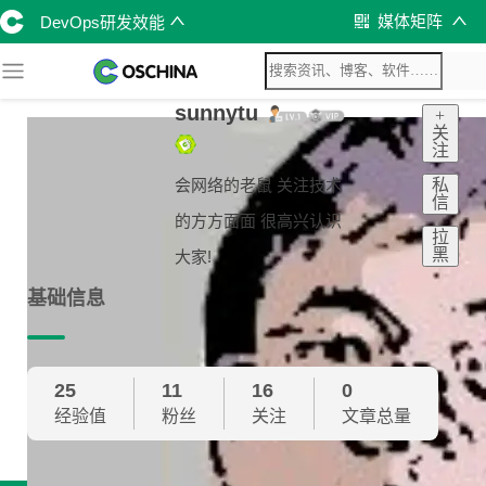
媒体矩阵
DevOps研发效能
sunnytu
+
关
注
私
会网络的老鼠 关注技术
信
的方方面面 很高兴认识
拉
黑
大家!
基础信息
25
11
16
0
经验值
粉丝
关注
文章总量