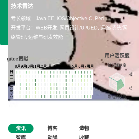
技术雷达
专长领域：Java EE, iOS/Objective-C, Perl
开发平台：WEB开发, 网页设计/UI/UED, 运维/系统/网
络管理, 运维与研发效能
用户活跃度
gitee贡献
资讯
博客
造物
智库
动弹
收藏