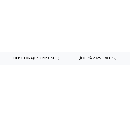
©OSCHINA(OSChina.NET)
京ICP备2025119063号