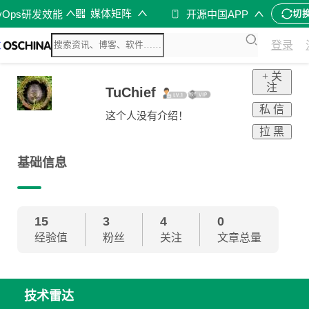
媒体矩阵
vOps研发效能
开源中国APP
切
登录
+ 关
注
TuChief
私 信
这个人没有介绍！
拉 黑
基础信息
15
3
4
0
经验值
粉丝
关注
文章总量
技术雷达