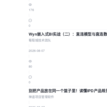
176
|
0
Wyn嵌入式BI实战（二）：直连模型与直连
葡萄城技术团队
|
2026-08-07
|
80
|
0
别把产品放在同一个篮子里！读懂IPD产品规
禅道项目管理软件
|