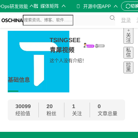
媒体矩阵
vOps研发效能
开源中国APP
切
登录
+
关
TSINGSEE
注
青犀视频
私
信
这个人没有介绍！
拉
黑
基础信息
30099
20
1
0
经验值
粉丝
关注
文章总量