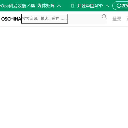
媒体矩阵
vOps研发效能
开源中国APP
切
登录