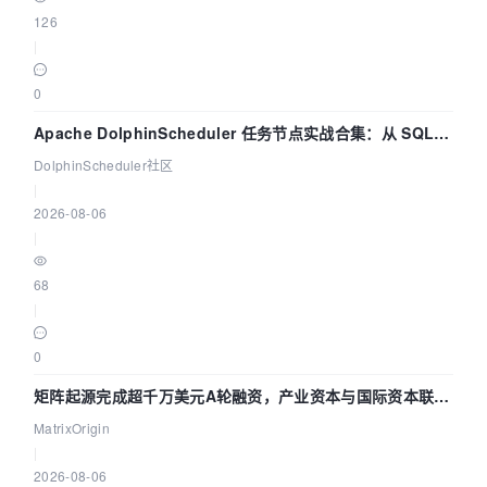
126
|
0
Apache DolphinScheduler 任务节点实战合集：从 SQL、
DataX 到 Spark、Flink 一次配置全打通
DolphinScheduler社区
|
2026-08-06
|
68
|
0
矩阵起源完成超千万美元A轮融资，产业资本与国际资本联手
押注企业级AI基础设施赛道
MatrixOrigin
|
2026-08-06