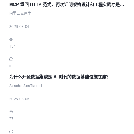
MCP 重回 HTTP 范式，再次证明架构设计和工程实践才是稀
缺资源
阿里云云原生
|
2026-08-06
|
151
|
0
为什么开源数据集成是 AI 时代的数据基础设施底座？
Apache SeaTunnel
|
2026-08-06
|
77
|