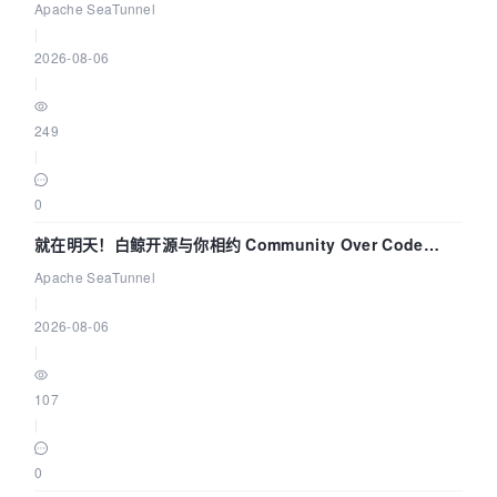
解决数据同步中的“定时 Flush”难题
Apache SeaTunnel
|
2026-08-06
|
249
|
0
就在明天！白鲸开源与你相约 Community Over Code
Asia 2026 主题演讲！
Apache SeaTunnel
|
2026-08-06
|
107
|
0