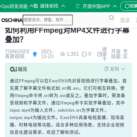
媒体矩阵
vOps研发效能
开源中国APP
切
登录
如何利用FFmpeg对MP4文件进行字幕
叠加？
收
TSINGSEE
2021-
开发
专
1,351
0
录
青犀视频
12-23
技能
区
于
复制
通过FFmpeg可以在EasyDSS内对音视频进行字幕叠加，首
先需了解字幕文件格式如.srt和.ass，它们可相互转换。使
用ffmpeg命令将.srt转为.ass或反之。叠加字幕时，需准备
音视频和字幕文件，通过ffmpeg命令实现字幕叠加，其中
input.mp4为输入文件，subtitles.srt为字幕文件，
output.mp4为输出文件。EasyDSS具备电视直播、现场直
播、时移电视等功能，适合多种应用场景，支持企业视频
信息化建设需求，欢迎了解和测试。