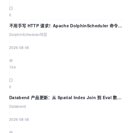
|
0
不用手写 HTTP 请求！Apache DolphinScheduler 命令行
dsctl 两分钟上手
DolphinScheduler社区
|
2026-08-06
|
104
|
0
Databend 产品更新：从 Spatial Index Join 到 Eval 数据
管道
Databend
|
2026-08-06
|