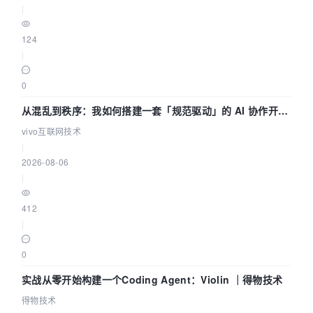
|
124
|
0
从混乱到秩序：我如何搭建一套「规范驱动」的 AI 协作开发
体系
vivo互联网技术
|
2026-08-06
|
412
|
0
实战从零开始构建一个Coding Agent：Violin ｜得物技术
得物技术