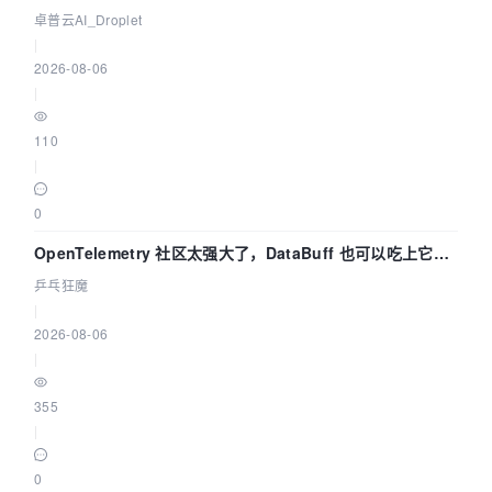
卓普云AI_Droplet
|
2026-08-06
|
110
|
0
OpenTelemetry 社区太强大了，DataBuff 也可以吃上它的
eBPF 链路了
乒乓狂魔
|
2026-08-06
|
355
|
0