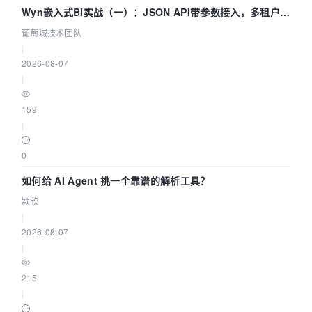
{

Wyn嵌入式BI实战（一）：JSON API带参数接入，多租户数
//JPG
据源配置指南 | 葡萄城技术团队
葡萄城技术团队
int
 iFilenameLen = (int)strlen(pSnapshot-
|
>
filename);

2026-08-07
|
if
 ( (0 != memcmp(pSnapshot-
>
filename+iFilenameLen-
3
, 
"jpg"
, 
3
)) &&

159
        (
0
 != 
memcmp
(pSnapshot-
|
>
filename+iFilenameLen-
3
, 
"JPG"
, 
3
)) &&

        (
0
 != 
memcmp
(pSnapshot-
0
>
filename+iFilenameLen-
3
, 
"Jpg"
, 
3
)) )

    {

如何给 AI Agent 挑一个靠谱的解析工具？
if
 (pSnapshot->
filename[iFilenameLen-
4
] 
颖欣
== 
'.'
)

|
        {

2026-08-07
for
 (int i=iFilenameLen-
1
; i>
0
; i-
|
-)

            {

215
if
 (pSnapshot->
filename[i] == 
|
'.'
)
