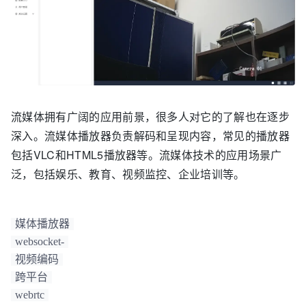
//ok
else
if
 (renderFormat == RENDER_FORMAT_RGB565)      
nBpp    =   
16
;     
//ok
else
if
 (renderFormat == RENDER_FORMAT_RGB555)      
nBpp    =   
16
;     
//ok
else
if
 (renderFormat == 
RENDER_FORMAT_RGB24_GDI)   nBpp    =   
24
else
    return -
1
;      
//格式错误
流媒体拥有广阔的应用前景，很多人对它的了解也在逐步
深入。流媒体播放器负责解码和呈现内容，常见的播放器
dwW
  = pSnapshot->
包括VLC和HTML5播放器等。流媒体技术的应用场景广
dwH
  = pSnapshot->
height;

泛，包括娱乐、教育、视频监控、企业培训等。
dwWB = _WIDTHBYTES( dwW * nBpp );

if
 (image_format == 
0
x00)

{

媒体播放器
//BMP
websocket-
int
 iFilenameLen = (int)strlen(pSnapshot-
视频编码
>
filename);

跨平台
if
 ( (0 != memcmp(pSnapshot-
webrtc