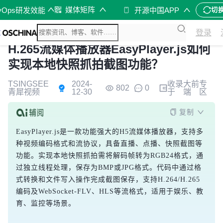
媒体矩阵
vOps研发效能
开源中国APP
切
登录
H.265流媒体播放器EasyPlayer.js如何
实现本地快照抓拍截图功能？
TSINGSEE
2024-
收录
大前
专
802
0
青犀视频
12-30
于
端
区
复制
EasyPlayer.js是一款功能强大的H5流媒体播放器，支持多
种视频编码格式和流协议，具备直播、点播、快照截图等
功能。实现本地快照抓拍需将解码帧转为RGB24格式，通
过独立线程处理，保存为BMP或JPG格式。代码中通过格
式转换和文件写入操作完成截图保存，支持H.264/H.265
编码及WebSocket-FLV、HLS等流格式，适用于娱乐、教
育、监控等场景。