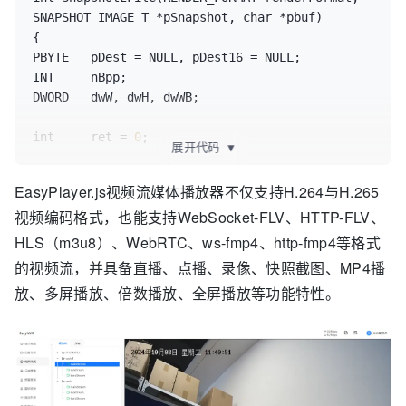
SNAPSHOT_IMAGE_T *pSnapshot, char *pbuf)

{

PBYTE   pDest = NULL, pDest16 = NULL;

INT     nBpp;

DWORD   dwW, dwH, dwWB;

int     ret = 
0
;

展开代码
▼
int
 image_format = pSnapshot->
imageFormat;

EasyPlayer.js视频流媒体播放器不仅支持H.264与H.265
视频编码格式，也能支持WebSocket-FLV、HTTP-FLV、
if
 (renderFormat == RENDER_FORMAT_YUY2)             
HLS（m3u8）、WebRTC、ws-fmp4、http-fmp4等格式
nBpp    =   
16
的视频流，并具备直播、点播、录像、快照截图、MP4播
else
if
 (renderFormat == RENDER_FORMAT_UYVY)        
放、多屏播放、倍数播放、全屏播放等功能特性。
nBpp    =   
16
else
if
 (renderFormat == 
RENDER_FORMAT_X8R8G8B8)    nBpp    =   
32
;     
//ok
else
if
 (renderFormat == 
RENDER_FORMAT_A8R8G8B8)    nBpp    =   
32
;     