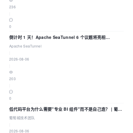
        jcprops.DIBChannels = 
3
;

236
        jcprops.DIBColor = IJL_BGR;

|
jcprops
.JPGFile = const_cast<LPSTR>
0
(pSnapshot->
filename);

倒计时 1 天！Apache SeaTunnel 6 个议题将亮相
        jcprops.JPGWidth = dwW;

Community Over Code Asia 2026
Apache SeaTunnel
        jcprops.JPGHeight = dwH;

|
2026-08-06
        jcprops.JPGChannels = 
3
;

|
        jcprops.JPGColor = IJL_YCBCR;

        jcprops.JPGSubsampling = IJL_411;

203
        jcprops.jquality = 
95
;

|
        jerr = ijlWrite(&jcprops, 
0
IJL_JFILE_WRITEWHOLEIMAGE);

低代码平台为什么需要"专业 BI 组件"而不是自己造？ | 葡萄
if
 (IJL_OK != jerr)

城技术团队
葡萄城技术团队
        {

|
if
 (IJL_FILE_ERROR == jerr)

2026-08-06