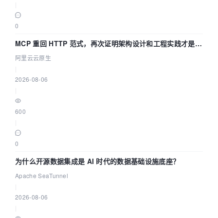
|
    {

        jerr = ijlInit(&jcprops);

0
if
 (IJL_OK != jerr)

MCP 重回 HTTP 范式，再次证明架构设计和工程实践才是稀
        {

缺资源
阿里云云原生
            bres = FALSE;

|
            __leave;

2026-08-06
        }

|
600
        dibPadBytes = IJL_DIB_PAD_BYTES(dwW, 
|
3
);

0
        jcprops.DIBWidth = dwW;

        jcprops.DIBHeight = dwH;

为什么开源数据集成是 AI 时代的数据基础设施底座？
jcprops
.DIBBytes = (unsigned 
Apache SeaTunnel
char*)pbuf;//reinterpret_cast<BYTE *>(&pbi-
|
>
bmiHeader) + sizeof(BITMAPINFOHEADER);

2026-08-06
|
        jcprops.DIBPadBytes = dibPadBytes;
