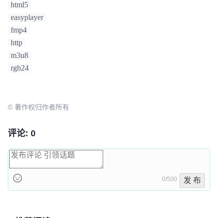
>
filename+iFilenameLen-
3
, 
"bmp"
, 
3
)) &&

html5
        (
0
 != 
memcmp
(pSnapshot-
easyplayer
>
filename+iFilenameLen-
3
, 
"BMP"
, 
3
)) &&

fmp4
        (
0
 != 
memcmp
(pSnapshot-
http
>
filename+iFilenameLen-
3
, 
"Bmp"
, 
3
)) )

m3u8
    {

if
 (pSnapshot->
filename[iFilenameLen-
4
] 
rgb24
== 
'.'
)

        {

for
 (int i=iFilenameLen-
1
; i>
0
; i-
© 著作权归作者所有
-)

            {

if
 (pSnapshot->
filename[i] == 
评论: 0
'.'
)

                {

pSnapshot
->
filename[i] = 
'\0'
;

0/500
发 布
                    break;

                }

else
                {
