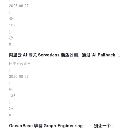
                    argbQuad[
1
] = 
0
x0003E0;     
2026-08-07
// Green mask
|
                    argbQuad[
2
] = 
0
x00001F;     
// Blue mask
127
                }

|
                dwWriteLength = 
sizeof(argbQuad);

0
                WriteFile( hFile, 
(PVOID)&argbQuad[
0
], dwWriteLength, 
阿里云 AI 网关 Serverless 新版公测：通过“AI Fallback”与
&dwWrittenLength, NULL );

拓扑可视化构建 AI 流量治理底座
阿里云云原生
            }

|
else
2026-08-07
if
( nBpp == 
24
 ) {

|
                    DWORD rgbQuad = 
0
;

                    dwWriteLength = 
135
sizeof(rgbQuad);

|
                    WriteFile( hFile, 
(PVOID)&rgbQuad, dwWriteLength, 
0
&dwWrittenLength, NULL );

                }

OceanBase 聊聊 Graph Engineering —— 别让一个
else
if
( nBpp == 
32
 ) {
