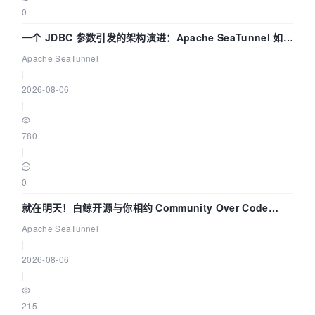
                {

0
pSnapshot
->
filename[i] = 
'\0'
;

一个 JDBC 参数引发的架构演进：Apache SeaTunnel 如何
                    break;

解决数据同步中的“定时 Flush”难题
Apache SeaTunnel
                }

|
else
2026-08-06
                {

|
pSnapshot
->
filename[i] = 
'\0'
;

780
                }

|
            }

        }

0
strcat
(pSnapshot->
filename, 
".jpg"
);

    }

就在明天！白鲸开源与你相约 Community Over Code
Asia 2026 主题演讲！
Apache SeaTunnel
    BOOL bres = TRUE;

|
    IJLERR jerr;

2026-08-06
    DWORD dibPadBytes;

|
    JPEG_CORE_PROPERTIES jcprops;

215
    __try
