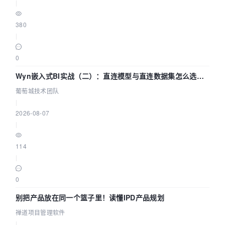
|
            WriteFile( hFile, (PVOID)&bih, 
dwWriteLength, &dwWrittenLength, NULL );

380
|
if
( nBpp == 
16
 ) {

0
                DWORD argbQuad[
3
] = {
0
};

if
 (renderFormat == 
Wyn嵌入式BI实战（二）：直连模型与直连数据集怎么选，
RENDER_FORMAT_RGB565)

参数为什么不生效？| 葡萄城技术团队
葡萄城技术团队
                {

|
                    argbQuad[
0
] = 
0
x00F800;     
2026-08-07
// Red mask
|
                    argbQuad[
1
] = 
0
x0007E0;     
// Green mask
114
                    argbQuad[
2
] = 
0
x00001F;     
|
// Blue mask
                }

0
else
                {

别把产品放在同一个篮子里！读懂IPD产品规划
                    argbQuad[
0
] = 
0
x007C00;     
禅道项目管理软件
// Red mask
|