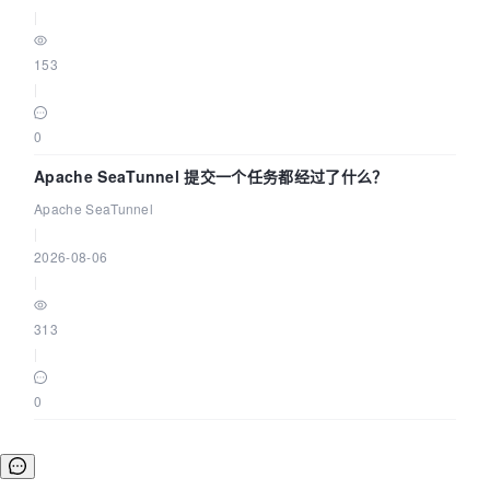
            {

|
            }

            ret = jerr;

153
            bres = FALSE;

|
if
 (ret == -
23
)

0
            {

                D
eleteFile
(pSnapshot-
Apache SeaTunnel 提交一个任务都经过了什么？
>
filename);

Apache SeaTunnel
            }

|
        }

2026-08-06
    }

|
    __finally

313
    {

|
        ijlFree(&jcprops);

    }

0
}

if
 (NULL != pDest)
