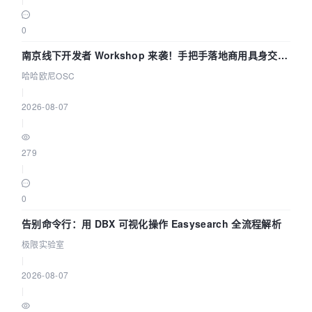
    bfh.bfReserved1 = 
0
;

    bfh.bfReserved2 = 
0
;

0
    bfh.bfOffBits = sizeof(BITMAPFILEHEADER) + 
sizeof(BITMAPINFOHEADER);

南京线下开发者 Workshop 来袭！手把手落地商用具身交互
if
( nBpp == 
16
 ) {

智能 Agent 应用
哈哈欧尼OSC
        bfh.bfOffBits += sizeof(RGBQUAD) * 
3
;

|
    }

2026-08-07
else
|
if
( nBpp == 
24
 ) {

            bfh.bfOffBits += sizeof(RGBQUAD) * 
279
1
;

|
        }

else
0
if
( nBpp == 
32
 ) {

                bfh.bfOffBits += 
告别命令行：用 DBX 可视化操作 Easysearch 全流程解析
sizeof(RGBQUAD) * 
1
;

极限实验室
            }

|
            DWORD dwWriteLength = 
2026-08-07
sizeof(BITMAPFILEHEADER);

|
            DWORD dwWrittenLength = 
0
;
