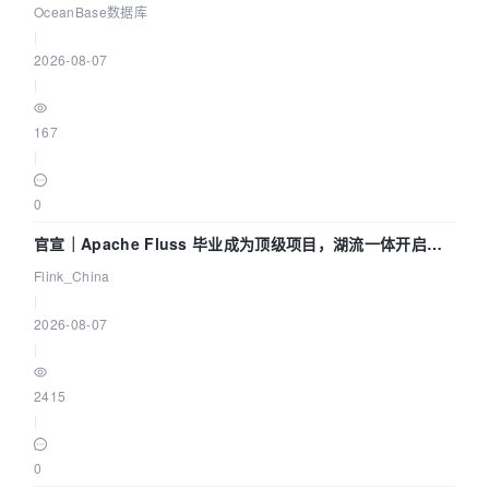
Agent 既当运动员又
OceanBase数据库
                    DWORD rgbQuad = 
0
;

|
                    dwWriteLength = 
2026-08-07
sizeof(rgbQuad);

|
                    WriteFile( hFile, 
(PVOID)&rgbQuad, dwWriteLength, 
167
&dwWrittenLength, NULL );

|
                }

0
dwWriteLength
 = dwWB * 
pSnapshot->
height;

官宣｜Apache Fluss 毕业成为顶级项目，湖流一体开启
                WriteFile( hFile, (PVOID)pbuf, 
Agentic Lake 全面实时化时代
Flink_China
dwWriteLength, &dwWrittenLength, NULL );

|
                CloseHandle( hFile );

2026-08-07
|
if
 (dwWrittenLength < 
1
)

    {

2415
        D
eleteFile
(pSnapshot->
filename);

|
    }

0
else
if
 (image_format == 
0
x01)
