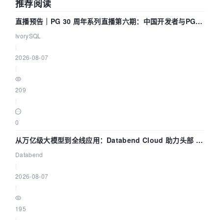
推荐阅读
pSnapshot
->
filename[i] = 
'\0'
;

直播预告｜PG 30 周年系列直播第六期：中国开发者与PG内
                }

核——我们改得动吗？我们贡献了什么？
IvorySQL
            }

|
        }

2026-08-07
strcat
(pSnapshot->
filename, 
".bmp"
);

|
    }

209
    HANDLE 
hFile
 = CreateFile( pSnapshot-
|
>
filename, GENERIC_READ | GENERIC_WRITE, 
FILE_SHARE_READ | FILE_SHARE_WRITE,

0
        NULL,       CREATE_ALWAYS,  
FILE_ATTRIBUTE_NORMAL,  NULL );

从万亿级大模型到全线应用：Databend Cloud 助力头部 AI
if
( hFile == INVALID_HANDLE_VALUE ) return 
企业构建全链路 Trace 数据管道
Databend
E_HANDLE;

|
2026-08-07
// SaveFile to BMP
|
    BITMAPFILEHEADER bfh = {
0
};

    bfh.bfType      = 
0
x4D42;

195
    bfh.bfSize      = 
0
;

|