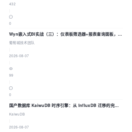
            WriteFile( hFile, (PVOID)&bfh, 
432
dwWriteLength, &dwWrittenLength, NULL );

|
            BITMAPINFOHEADER    bih = {
0
};

0
            bih.biSize      = 
sizeof(BITMAPINFOHEADER);

Wyn嵌入式BI实战（三）：仪表板筛选器+报表查询面板，参
            bih.biWidth     = dwW;

数联动全闭环
葡萄城技术团队
            bih.biHeight    = -(INT)dwH;

|
            bih.biPlanes    = 
1
;

2026-08-07
            bih.biBitCount  = nBpp;

|
            bih.biCompression   = (nBpp == 
16
) 
? BI_BITFIELDS : BI_RGB;

99
bih
.biSizeImage     = dwWB * 
|
pSnapshot->
height;

            bih.biXPelsPerMeter = 
0
;

0
            bih.biYPelsPerMeter = 
0
;

            bih.biClrUsed       = 
0
;

国产数据库 KaiwuDB 时序引擎：从 InfluxDB 迁移的完整
            bih.biClrImportant  = 
0
;

技术路径
KaiwuDB
|
            dwWriteLength = 
2026-08-07
sizeof(BITMAPINFOHEADER);
