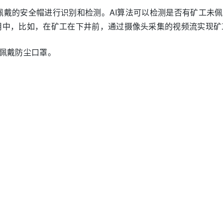
矿工佩戴的安全帽进行识别和检测。AI算法可以检测是否有矿工
用中，比如，在矿工在下井前，通过摄像头采集的视频流实现矿
佩戴防尘口罩。
帽，不允许摘帽。
O
作服，若无，则立即发出告警。
人工智能图像处理算法，可以对矿山井上井下设备进行实时监测和
设备故障和生产事故的发生。具体包括：
开源
×
AI ·
息后，人员仍未终止不安全行为时，将设备停机指令发送给对应