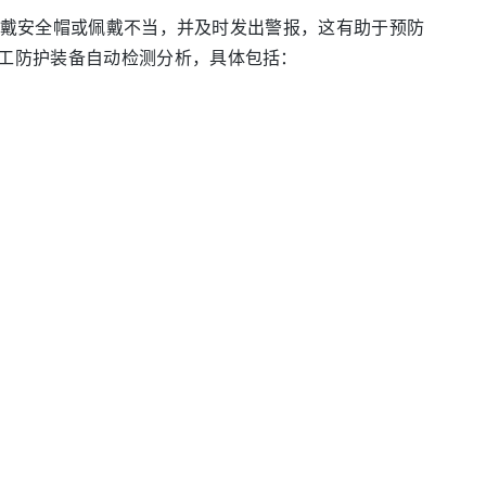
未佩戴安全帽或佩戴不当，并及时发出警报，这有助于预防
工防护装备自动检测分析，具体包括：
SCHINA
OSCHINA
OSCHINA
故障预警。系统可以自动识别设备异常状态，如运转速度
开发者生态社区
的控制系统，由控制系统向设备发送停机指令，同时，