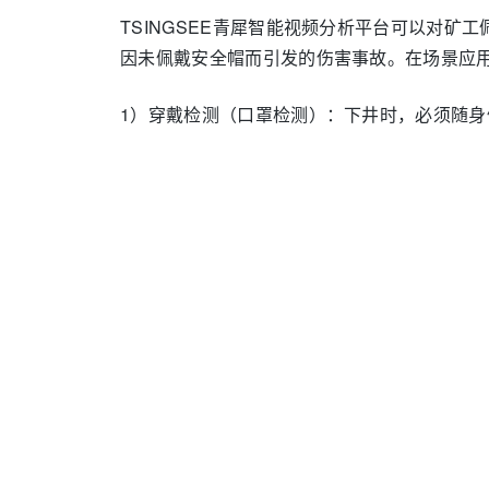
TSINGSEE青犀智能视频分析平台可以对
因未佩戴安全帽而引发的伤害事故。在场景应
1）穿戴检测（口罩检测）：下井时，必须随身
2）安全帽检测：在井下工作时，必须佩戴安全
3）工作服检测：检测矿工是否穿着规定的工
3、矿山设备运行状态监测
利用TSINGSEE青犀智能视频分析平台的
异常、温度异常等，并提前发出警报，以减少
1）系统识别到人员不安全行为并发出报警信
将设备停机信息通过移动端发送给管理人员。