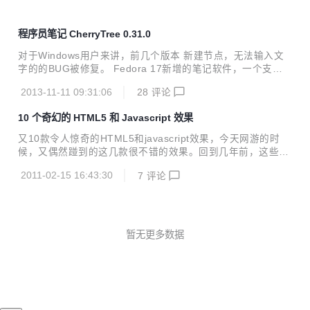
程序员笔记 CherryTree 0.31.0
对于Windows用户来讲，前几个版本 新建节点，无法输入文
字的的BUG被修复。 Fedora 17新增的笔记软件，一个支持
无限层级分类的笔记软件，Python编写，支持富文本编辑和代
2013-11-11 09:31:06
28
评论
码高亮，支持Linux和Windows平台。 数据采用sqlite或XML
存储，支持密码保护。 支持从NoteCase、KeepNote、Know
10 个奇幻的 HTML5 和 Javascript 效果
it、Tomboy、TuxCards、Treepad、Leo等笔记软件导入数
据。
又10款令人惊奇的HTML5和javascript效果，今天网游的时
候，又偶然踫到的这几款很不错的效果。回到几年前，这些效
果是根本不可能实现，只能用flash做，但是现在，已经很轻松
2011-02-15 16:43:30
7
评论
的就可以实现了。 之前也发布了几篇此类的文章，但觉得这几
款效果确实很让人难以割舍，它们奇幻、炫丽，还是收藏了和
大家一起分享吧。:-p 等会，大家要记得用高版本的一些浏览
器哦，要不看不到效果的，我用的是Firefox3.5.11。 个人非
常喜欢Breathing Galaxies和FlowerPower，真得很炫，你喜
暂无更多数据
欢哪款呢？ Breathing Galaxies 使用键盘来改变形状中的线
条样式，或移动鼠标来创建一...