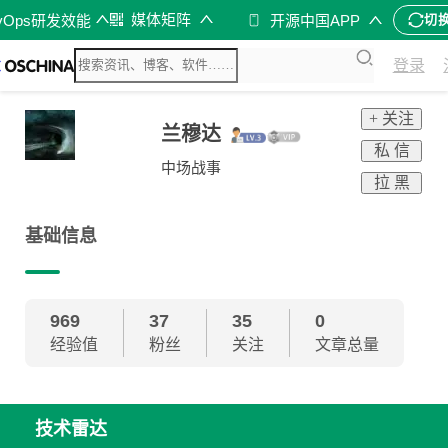
媒体矩阵
vOps研发效能
开源中国APP
切
登录
+ 关注
兰穆达
私 信
中场战事
拉 黑
基础信息
969
37
35
0
经验值
粉丝
关注
文章总量
技术雷达