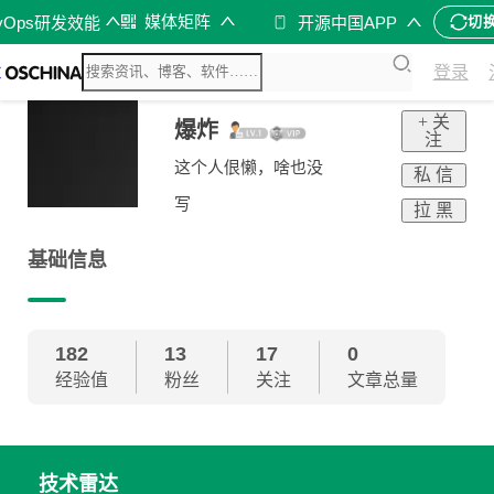
媒体矩阵
vOps研发效能
开源中国APP
切
登录
+ 关
爆炸
注
这个人佷懒，啥也没
私 信
写
拉 黑
基础信息
182
13
17
0
经验值
粉丝
关注
文章总量
技术雷达