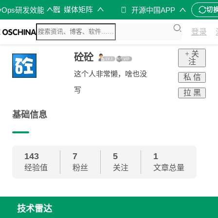
媒体矩阵
vOps研发效能
开源中国APP
切
登录
+ 关
砼砼
注
这个人非常懒，啥也没
私 信
写
拉 黑
基础信息
143
7
5
1
经验值
粉丝
关注
文章总量
技术雷达