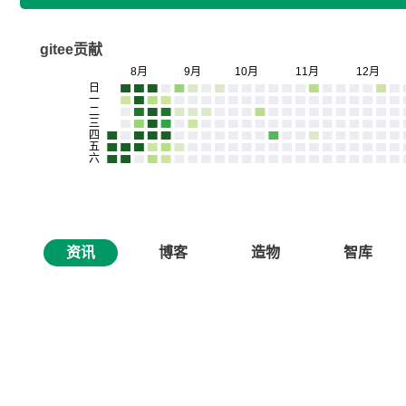
gitee贡献
资讯
博客
造物
智库