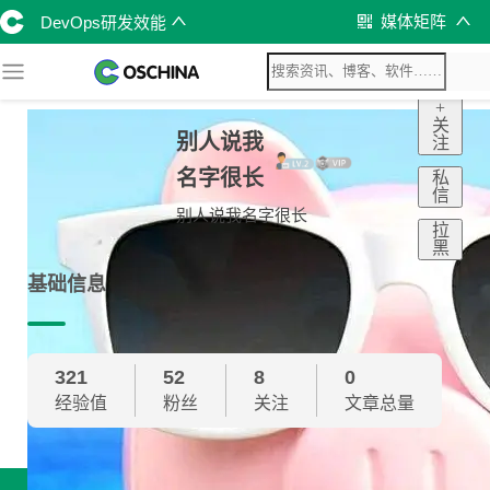
媒体矩阵
DevOps研发效能
+
关
别人说我
注
名字很长
私
信
别人说我名字很长
拉
黑
基础信息
321
52
8
0
经验值
粉丝
关注
文章总量