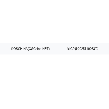
©OSCHINA(OSChina.NET)
京ICP备2025119063号