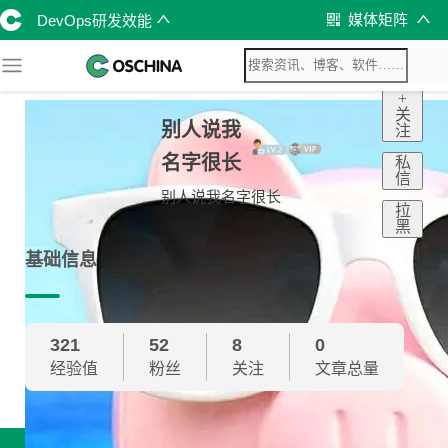
媒体矩阵
DevOps研发效能
+
关
别人说我
注
名字很长
私
信
别人说我名字很长
拉
黑
基础信息
321
52
8
0
经验值
粉丝
关注
文章总量