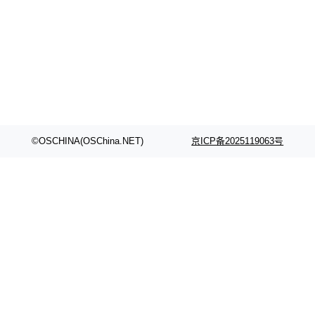
©OSCHINA(OSChina.NET)
京ICP备2025119063号