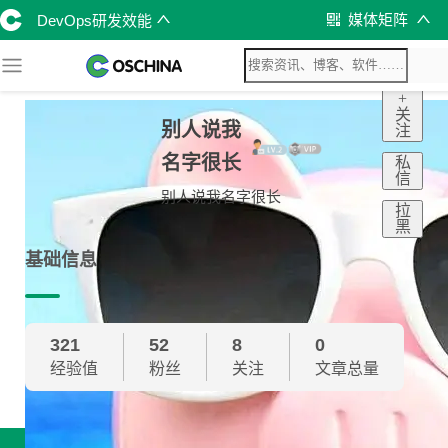
媒体矩阵
DevOps研发效能
+
关
别人说我
注
名字很长
私
信
别人说我名字很长
拉
黑
基础信息
321
52
8
0
经验值
粉丝
关注
文章总量