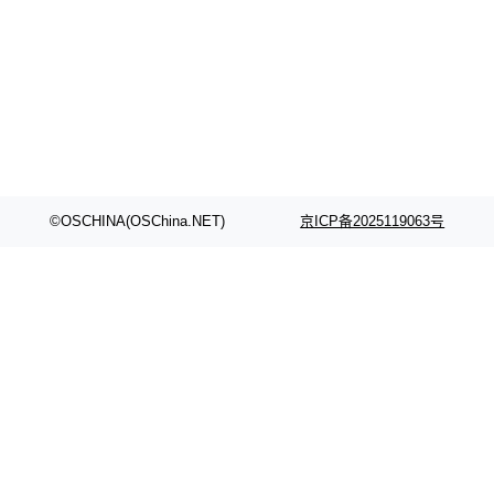
©OSCHINA(OSChina.NET)
京ICP备2025119063号