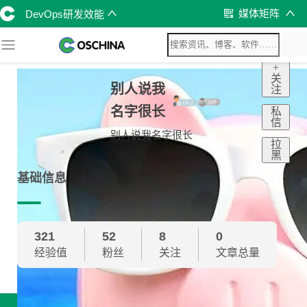
媒体矩阵
DevOps研发效能
+
关
别人说我
注
名字很长
私
信
别人说我名字很长
拉
黑
基础信息
321
52
8
0
经验值
粉丝
关注
文章总量