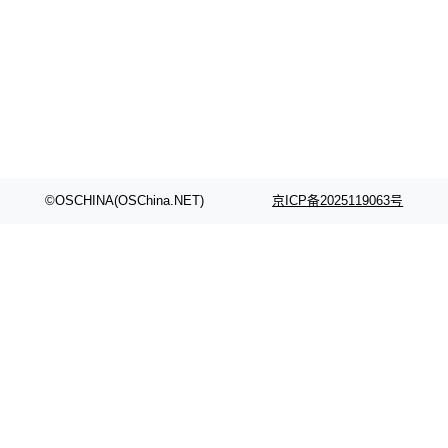
©OSCHINA(OSChina.NET)
京ICP备2025119063号