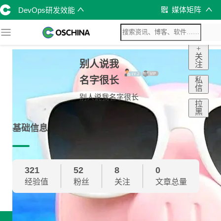
媒体矩阵
DevOps研发效能
+
关
别人说我
注
名字很长
私
信
别人说我名字很长
拉
黑
基础信息
321
52
8
0
经验值
粉丝
关注
文章总量