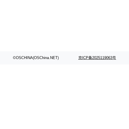
©OSCHINA(OSChina.NET)
京ICP备2025119063号