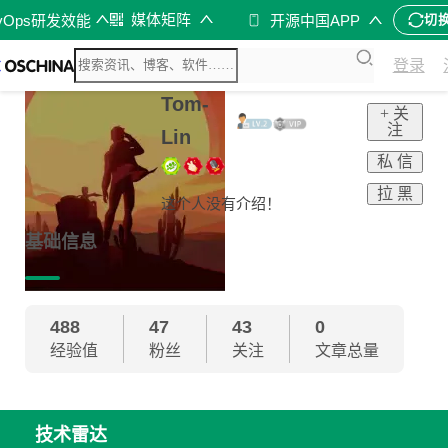
媒体矩阵
vOps研发效能
开源中国APP
切
登录
Tom-
+ 关
注
Lin
私 信
拉 黑
这个人没有介绍！
基础信息
488
47
43
0
经验值
粉丝
关注
文章总量
技术雷达