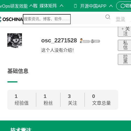
媒体矩阵
evOps研发效能
开源中国APP
切
登录
+ 关
注
osc_2271528
私
信
这个人没有介绍！
拉
黑
基础信息
1
1
3
0
经验值
粉丝
关注
文章总量
技术雷达