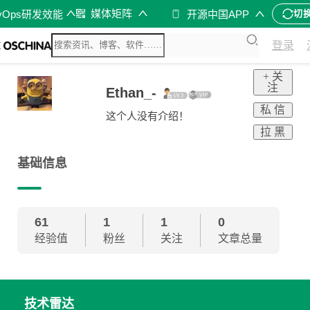
媒体矩阵
vOps研发效能
开源中国APP
切
登录
+ 关
注
Ethan_-
私 信
这个人没有介绍！
拉 黑
基础信息
61
1
1
0
经验值
粉丝
关注
文章总量
技术雷达