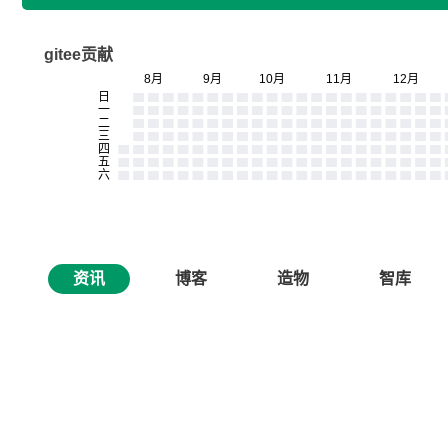
gitee贡献
资讯
博客
造物
智库