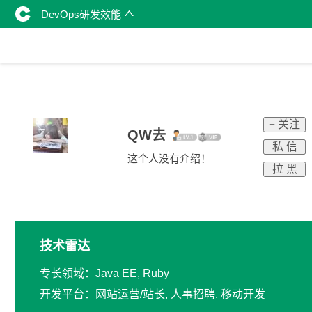
DevOps研发效能
+ 关注
QW去
私 信
这个人没有介绍！
拉 黑
技术雷达
专长领域：Java EE, Ruby
开发平台：网站运营/站长, 人事招聘, 移动开发