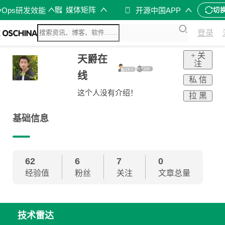
媒体矩阵
vOps研发效能
开源中国APP
切
登录
+ 关
天爵在
注
线
私 信
这个人没有介绍！
拉 黑
基础信息
62
6
7
0
经验值
粉丝
关注
文章总量
技术雷达