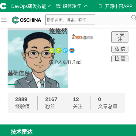
媒体矩阵
DevOps研发效能
开源中国APP
悠悠然
+ 关
注
然
私 信
拉 黑
这个人没有介绍！
基础信息
2889
2167
12
0
经验值
粉丝
关注
文章总量
技术雷达