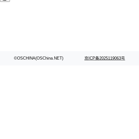
©OSCHINA(OSChina.NET)
京ICP备2025119063号