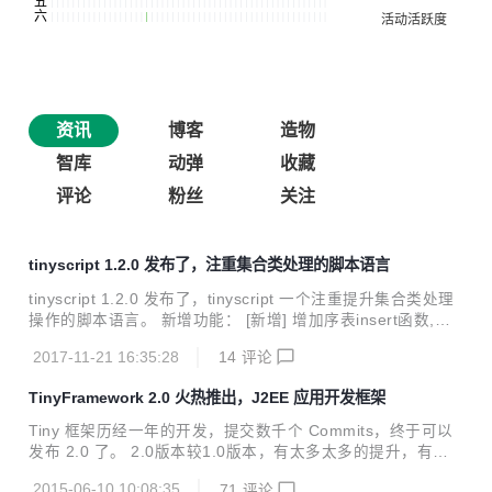
资讯
博客
造物
智库
动弹
收藏
评论
粉丝
关注
tinyscript 1.2.0 发布了，注重集合类处理的脚本语言
tinyscript 1.2.0 发布了，tinyscript 一个注重提升集合类处理
操作的脚本语言。 新增功能： [新增] 增加序表insert函数,支
持lambda语法，允许数据来自别的序表 [新增] 增加序表和jso
2017-11-21 16:35:28
14
评论
n互转函数：toJson和jsonToDataSet [新增] 增加序表和xml
互转函数：toXml和xmlToDataSet [新增] 增加一系列日期加
TinyFramework 2.0 火热推出，J2EE 应用开发框架
强函数：dateAdd、dateName、datePart、dateTrunc、da
y、makeDate、makeDateTime、month和year [新增] 增加
Tiny 框架历经一年的开发，提交数千个 Commits，终于可以
当前日期函数：now和today 删除： [删除] 删除...
发布 2.0 了。 2.0版本较1.0版本，有太多太多的提升，有许
许多多解决了有无的问题，因此，也可以看成是一个有显著提
2015-06-10 10:08:35
71
评论