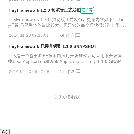
升的版本。 Issues情况：Tiny主工程共有621个Issues，里面
有需求，和改进，有BUG，目前除了20多个无期的需求之
TinyFramework 1.2.0 预览版正式发布
已推荐
外，已经全部处理完毕。这里面大部分是我们自己提出的，也
有相当多的由我们的用户及广大开源爱好者们提出的，在此感
TinyFramework 1.2.0 预览版正式发布，更新内容如下： Tin
谢他们对我们的支持。 Commits情况：主工程总共的提交数
y框架 虽然整体体量比较大，但是它的每个模块都分得非常
是1710个，贡献者12，除了synyr人员之外，我们可以看到越
小，因此非常容易掌握 它的各种组件都可以方便的进行扩展，
来越多的人直接为我们提交PullRequest，感谢所...
2014-11-28 09:28:01
56
评论
通过扩展可以不断的提升系统的处理能力 它的工具已经非常强
大，而且它还是变得更加强大。 不管是管理台还是过滤器、S
TinyFramework 已经升级到 1.1.0-SNAPSHOT
ervlet，不管是流程组件还是UI组件，还是UI组件包等等都是
可以自组装的 在Tiny的世界中Web工程只是个集合，除了配
Tiny是一个基于J2EE技术的应用开发框架，可以用来开发各
置文件和Pom依赖，不应该有其它东西 支持水平扩展，同时
种Java Application和Web Application。 Tiny 1.1.0-SNAPS
可以支持7*24小时运行 开始团队由金字塔向哑铃型转变，高
HOT主要做一一些BUG的修正，一些代码重构和一些功能模
低水平者各司其职 绝大多数情况下，要做的只是依赖，而不需
2014-04-30 08:52:09
13
评论
块的增加： 增加了Xml的Schema定义文件 增加DBF文件读
进行配...
取，添加INI模块。 另外在启动速度方面，也做了性能优化，
启动性能提升大概3倍左右。 修正了在LINUX环境中的一些兼
容性问题等等，详细提交日志信息如下。 - 重构 - 重构位置 -
重构，添加M,B,G不支持的异常提示信息 - 添加日志信息 - lin
暂无更多数据
ux classpath以冒号分隔 - 增加默认访问页面inde...