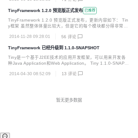
升的版本。 Issues情况：Tiny主工程共有621个Issues，里面
有需求，和改进，有BUG，目前除了20多个无期的需求之
TinyFramework 1.2.0 预览版正式发布
已推荐
外，已经全部处理完毕。这里面大部分是我们自己提出的，也
有相当多的由我们的用户及广大开源爱好者们提出的，在此感
TinyFramework 1.2.0 预览版正式发布，更新内容如下： Tin
谢他们对我们的支持。 Commits情况：主工程总共的提交数
y框架 虽然整体体量比较大，但是它的每个模块都分得非常
是1710个，贡献者12，除了synyr人员之外，我们可以看到越
小，因此非常容易掌握 它的各种组件都可以方便的进行扩展，
来越多的人直接为我们提交PullRequest，感谢所...
2014-11-28 09:28:01
56
评论
通过扩展可以不断的提升系统的处理能力 它的工具已经非常强
大，而且它还是变得更加强大。 不管是管理台还是过滤器、S
TinyFramework 已经升级到 1.1.0-SNAPSHOT
ervlet，不管是流程组件还是UI组件，还是UI组件包等等都是
可以自组装的 在Tiny的世界中Web工程只是个集合，除了配
Tiny是一个基于J2EE技术的应用开发框架，可以用来开发各
置文件和Pom依赖，不应该有其它东西 支持水平扩展，同时
种Java Application和Web Application。 Tiny 1.1.0-SNAPS
可以支持7*24小时运行 开始团队由金字塔向哑铃型转变，高
HOT主要做一一些BUG的修正，一些代码重构和一些功能模
低水平者各司其职 绝大多数情况下，要做的只是依赖，而不需
2014-04-30 08:52:09
13
评论
块的增加： 增加了Xml的Schema定义文件 增加DBF文件读
进行配...
取，添加INI模块。 另外在启动速度方面，也做了性能优化，
启动性能提升大概3倍左右。 修正了在LINUX环境中的一些兼
容性问题等等，详细提交日志信息如下。 - 重构 - 重构位置 -
重构，添加M,B,G不支持的异常提示信息 - 添加日志信息 - lin
暂无更多数据
ux classpath以冒号分隔 - 增加默认访问页面inde...