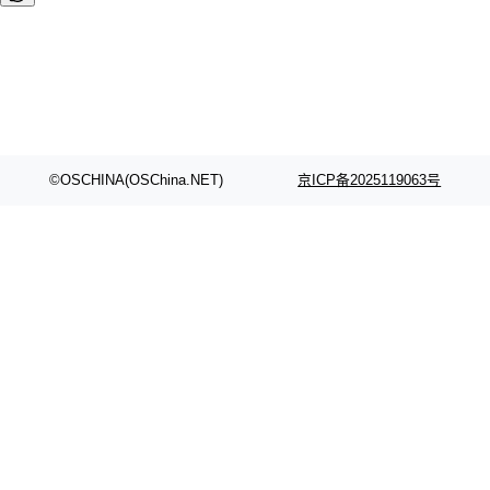
©OSCHINA(OSChina.NET)
京ICP备2025119063号