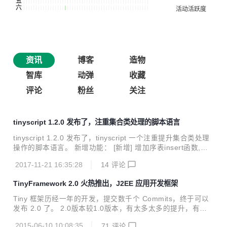
资讯
博客
造物
智库
动弹
收藏
评论
粉丝
关注
tinyscript 1.2.0 发布了，注重集合类处理的脚本语言
tinyscript 1.2.0 发布了，tinyscript 一个注重提升集合类处理
操作的脚本语言。 新增功能： [新增] 增加序表insert函数,支
持lambda语法，允许数据来自别的序表 [新增] 增加序表和jso
2017-11-21 16:35:28
14
评论
n互转函数：toJson和jsonToDataSet [新增] 增加序表和xml
互转函数：toXml和xmlToDataSet [新增] 增加一系列日期加
TinyFramework 2.0 火热推出，J2EE 应用开发框架
强函数：dateAdd、dateName、datePart、dateTrunc、da
y、makeDate、makeDateTime、month和year [新增] 增加
Tiny 框架历经一年的开发，提交数千个 Commits，终于可以
当前日期函数：now和today 删除： [删除] 删除...
发布 2.0 了。 2.0版本较1.0版本，有太多太多的提升，有许
许多多解决了有无的问题，因此，也可以看成是一个有显著提
2015-06-10 10:08:35
71
评论