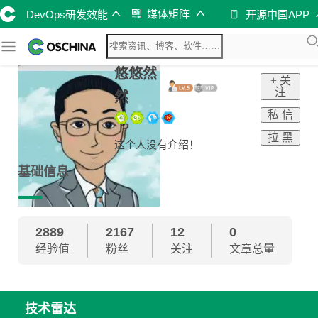
媒体矩阵
DevOps研发效能
开源中国APP
悠悠然
+ 关
注
然
私 信
拉 黑
这个人没有介绍！
基础信息
2889
2167
12
0
经验值
粉丝
关注
文章总量
技术雷达