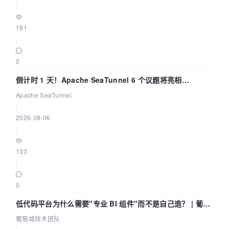
|
181
|
0
倒计时 1 天！Apache SeaTunnel 6 个议题将亮相
Community Over Code Asia 2026
Apache SeaTunnel
|
2026-08-06
|
133
|
0
低代码平台为什么需要"专业 BI 组件"而不是自己造？ | 葡萄
城技术团队
葡萄城技术团队