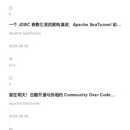
|
0
一个 JDBC 参数引发的架构演进：Apache SeaTunnel 如何
解决数据同步中的“定时 Flush”难题
Apache SeaTunnel
|
2026-08-06
|
514
|
0
就在明天！白鲸开源与你相约 Community Over Code
Asia 2026 主题演讲！
Apache SeaTunnel
|
2026-08-06
|