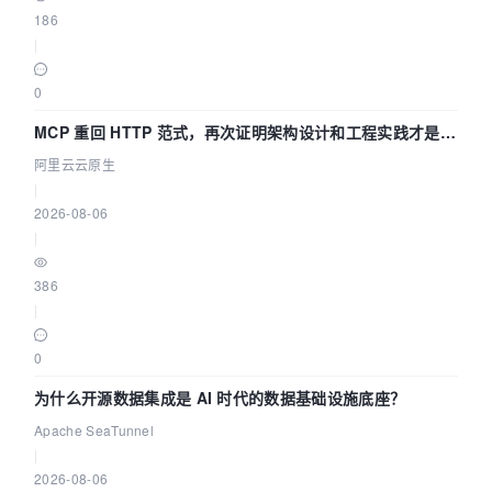
186
|
0
MCP 重回 HTTP 范式，再次证明架构设计和工程实践才是稀
缺资源
阿里云云原生
|
2026-08-06
|
386
|
0
为什么开源数据集成是 AI 时代的数据基础设施底座？
Apache SeaTunnel
|
2026-08-06