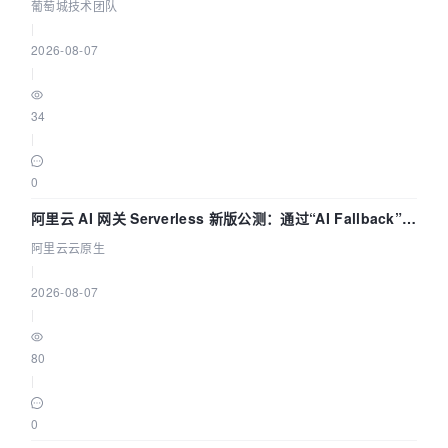
参数为什么不生效？| 葡萄城技术团队
葡萄城技术团队
|
2026-08-07
|
34
|
0
阿里云 AI 网关 Serverless 新版公测：通过“AI Fallback”与
拓扑可视化构建 AI 流量治理底座
阿里云云原生
|
2026-08-07
|
80
|
0