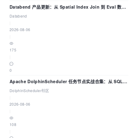
Databend 产品更新：从 Spatial Index Join 到 Eval 数据
管道
Databend
|
2026-08-06
|
175
|
0
Apache DolphinScheduler 任务节点实战合集：从 SQL、
DataX 到 Spark、Flink 一次配置全打通
DolphinScheduler社区
|
2026-08-06
|
108
|