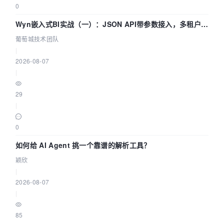
0
Wyn嵌入式BI实战（一）：JSON API带参数接入，多租户数
据源配置指南 | 葡萄城技术团队
葡萄城技术团队
|
2026-08-07
|
29
|
0
如何给 AI Agent 挑一个靠谱的解析工具？
颖欣
|
2026-08-07
|
85