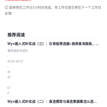
复审将在工作日2小时内完成，非工作日提交将在下一个工作日
处理
推荐阅读
Wyn嵌入式BI实战（三）：仪表板筛选器+报表查询面板，参
数联动全闭环
葡萄城技术团队
|
2026-08-07
|
40
|
0
Wyn嵌入式BI实战（二）：直连模型与直连数据集怎么选，