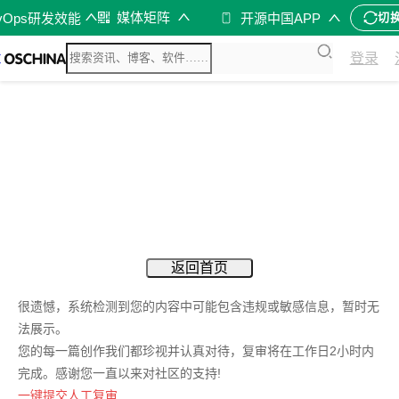
媒体矩阵
vOps研发效能
开源中国APP
切
登录
返回首页
很遗憾，系统检测到您的内容中可能包含违规或敏感信息，暂时无
法展示。
您的每一篇创作我们都珍视并认真对待，复审将在工作日2小时内
完成。感谢您一直以来对社区的支持!
一键提交人工复审