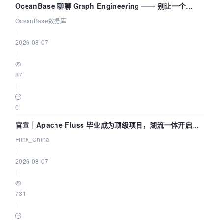
OceanBase 聊聊 Graph Engineering —— 别让一个
Agent 既当运动员又
OceanBase数据库
|
2026-08-07
|
87
|
0
官宣｜Apache Fluss 毕业成为顶级项目，湖流一体开启
Agentic Lake 全面实时化时代
Flink_China
|
2026-08-07
|
731
|