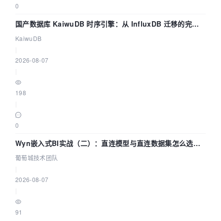
0
国产数据库 KaiwuDB 时序引擎：从 InfluxDB 迁移的完整
技术路径
KaiwuDB
|
2026-08-07
|
198
|
0
Wyn嵌入式BI实战（二）：直连模型与直连数据集怎么选，
参数为什么不生效？| 葡萄城技术团队
葡萄城技术团队
|
2026-08-07
|
91