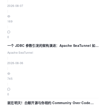
|
2026-08-07
|
169
|
0
一个 JDBC 参数引发的架构演进：Apache SeaTunnel 如何
解决数据同步中的“定时 Flush”难题
Apache SeaTunnel
|
2026-08-06
|
745
|
0
就在明天！白鲸开源与你相约 Community Over Code