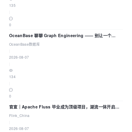
135
|
0
OceanBase 聊聊 Graph Engineering —— 别让一个
Agent 既当运动员又
OceanBase数据库
|
2026-08-07
|
134
|
0
官宣｜Apache Fluss 毕业成为顶级项目，湖流一体开启
Agentic Lake 全面实时化时代
Flink_China
|
2026-08-07