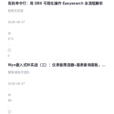
告别命令行：用 DBX 可视化操作 Easysearch 全流程解析
极限实验室
|
2026-08-07
|
270
|
0
Wyn嵌入式BI实战（三）：仪表板筛选器+报表查询面板，参
数联动全闭环
葡萄城技术团队
|
2026-08-07
|
88
|