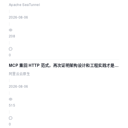
Asia 2026 主题演讲！
Apache SeaTunnel
|
2026-08-06
|
208
|
0
MCP 重回 HTTP 范式，再次证明架构设计和工程实践才是稀
缺资源
阿里云云原生
|
2026-08-06
|
515
|
0