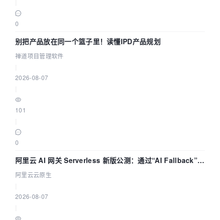
|
0
别把产品放在同一个篮子里！读懂IPD产品规划
禅道项目管理软件
|
2026-08-07
|
101
|
0
阿里云 AI 网关 Serverless 新版公测：通过“AI Fallback”与
拓扑可视化构建 AI 流量治理底座
阿里云云原生
|
2026-08-07
|