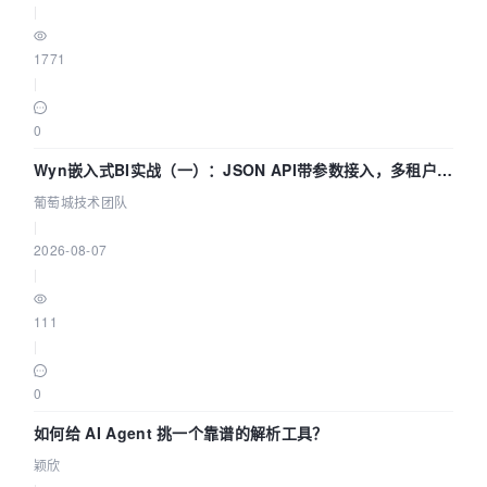
|
1771
|
0
Wyn嵌入式BI实战（一）：JSON API带参数接入，多租户数
据源配置指南 | 葡萄城技术团队
葡萄城技术团队
|
2026-08-07
|
111
|
0
如何给 AI Agent 挑一个靠谱的解析工具？
颖欣