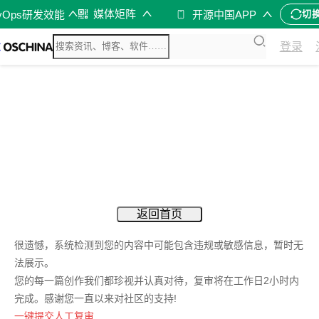
媒体矩阵
vOps研发效能
开源中国APP
切
登录
返回首页
很遗憾，系统检测到您的内容中可能包含违规或敏感信息，暂时无
法展示。
您的每一篇创作我们都珍视并认真对待，复审将在工作日2小时内
完成。感谢您一直以来对社区的支持!
一键提交人工复审