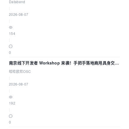
企业构建全链路 Trace 数据管道
Databend
|
2026-08-07
|
154
|
0
南京线下开发者 Workshop 来袭！手把手落地商用具身交互
智能 Agent 应用
哈哈欧尼OSC
|
2026-08-07
|
192
|
0