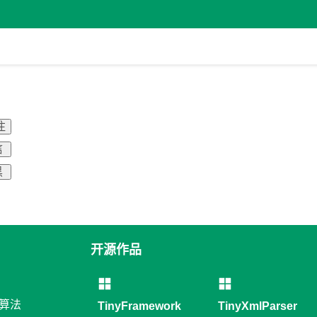
注
信
黑
开源作品
和算法
TinyFramework
TinyXmlParser