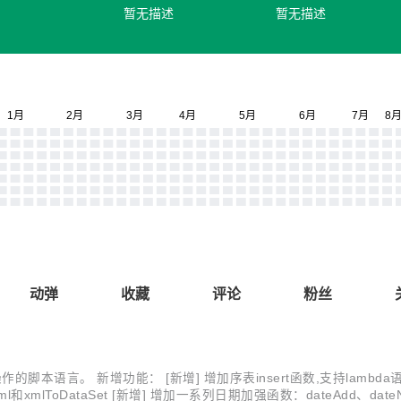
暂无描述
暂无描述
动弹
收藏
评论
粉丝
升集合类处理操作的脚本语言。 新增功能： [新增] 增加序表insert函数,支持l
ml和xmlToDataSet [新增] 增加一系列日期加强函数：dateAdd、dateNa