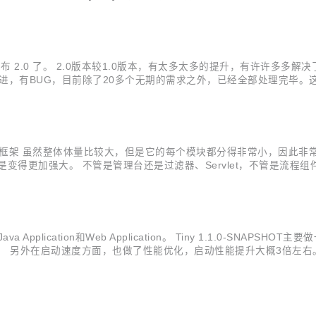
删除： [删除] 删除...
以发布 2.0 了。 2.0版本较1.0版本，有太多太多的提升，有许许多
有需求，和改进，有BUG，目前除了20多个无期的需求之外，已经全部处理
ts情况：主工程总共的提交数是1710个，贡献者12，除了synyr人员
如下： Tiny框架 虽然整体体量比较大，但是它的每个模块都分得非常小
得更加强大。 不管是管理台还是过滤器、Servlet，不管是流程组件还
该有其它东西 支持水平扩展，同时可以支持7*24小时运行 开始团队
pplication和Web Application。 Tiny 1.1.0-SNA
NI模块。 另外在启动速度方面，也做了性能优化，启动性能提升大概3倍左
示信息 - 添加日志信息 - linux classpath以冒号分隔 - 增加默认访问