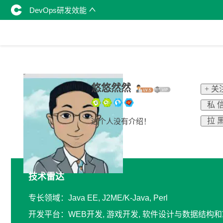
DevOps研发效能
悠悠然然
+ 关
私 
拉 
这个人没有介绍！
技术雷达
专长领域：Java EE, J2ME/K-Java, Perl
开发平台：WEB开发, 游戏开发, 软件设计与数据结构