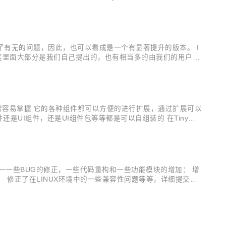
多解决了有无的问题，因此，也可以看成是一个有显著提升的版本。 I
完毕。这里面大部分是我们自己提出的，也有相当多的由我们的用户及
之外，我们可以看到越来越多的人直接为我们提交PullReques
，因此非常容易掌握 它的各种组件都可以方便的进行扩展，通过扩展可以
是UI组件，还是UI组件包等等都是可以自组装的 在Tiny的
由金字塔向哑铃型转变，高低水平者各司其职 绝大多数情况下，
PSHOT主要做一一些BUG的修正，一些代码重构和一些功能模块的增加： 增
右。 修正了在LINUX环境中的一些兼容性问题等等，详细提交日
页面inde...