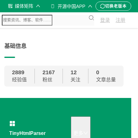
媒体矩阵
开源中国APP
切换老版本
登录
注册
基础信息
2889
2167
12
0
经验值
粉丝
关注
文章总量
TinyHtmlParser
更多