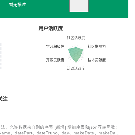
暂无描述
用户活跃度
关注
ambda语法，允许数据来自别的序表 [新增] 增加序表和json互转函数：
me、datePart、dateTrunc、day、makeDate、makeDate