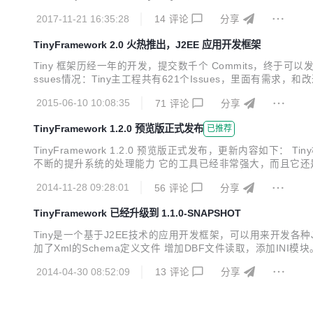
Time、month和year [新增] 增加当前日期函数：now和today 
2017-11-21 16:35:28
14
评论
分享
TinyFramework 2.0 火热推出，J2EE 应用开发框架
Tiny 框架历经一年的开发，提交数千个 Commits，终于可
ssues情况：Tiny主工程共有621个Issues，里面
广大开源爱好者们提出的，在此感谢他们对我们的支持。 Commi
2015-06-10 10:08:35
71
评论
分享
t，感谢所...
TinyFramework 1.2.0 预览版正式发布
已推荐
TinyFramework 1.2.0 预览版正式发布，更新内容
不断的提升系统的处理能力 它的工具已经非常强大，而且它还是变
世界中Web工程只是个集合，除了配置文件和Pom依赖，不应
2014-11-28 09:28:01
56
评论
分享
要做的只是依赖，而不需进行配...
TinyFramework 已经升级到 1.1.0-SNAPSHOT
Tiny是一个基于J2EE技术的应用开发框架，可以用来开发各种Java A
加了Xml的Schema定义文件 增加DBF文件读取，添加I
志信息如下。 - 重构 - 重构位置 - 重构，添加M,B,G不支持的异常提
2014-04-30 08:52:09
13
评论
分享