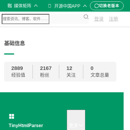
媒体矩阵
开源中国APP
切换老版本
登录
注册
基础信息
2889
2167
12
0
经验值
粉丝
关注
文章总量
TinyHtmlParser
更多