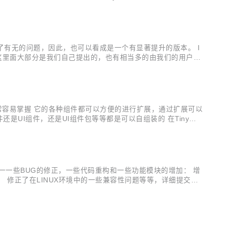
多解决了有无的问题，因此，也可以看成是一个有显著提升的版本。 I
完毕。这里面大部分是我们自己提出的，也有相当多的由我们的用户及
之外，我们可以看到越来越多的人直接为我们提交PullReques
，因此非常容易掌握 它的各种组件都可以方便的进行扩展，通过扩展可以
是UI组件，还是UI组件包等等都是可以自组装的 在Tiny的
由金字塔向哑铃型转变，高低水平者各司其职 绝大多数情况下，
PSHOT主要做一一些BUG的修正，一些代码重构和一些功能模块的增加： 增
右。 修正了在LINUX环境中的一些兼容性问题等等，详细提交日
页面inde...