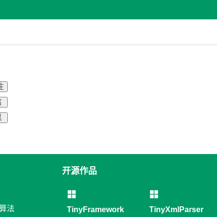
注
信
黑
开源作品
和算法
TinyFramework
TinyXmlParser