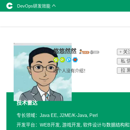
DevOps研发效能
悠悠然然
+ 关
私 
拉 
这个人没有介绍！
技术雷达
专长领域：Java EE, J2ME/K-Java, Perl
开发平台：WEB开发, 游戏开发, 软件设计与数据结构