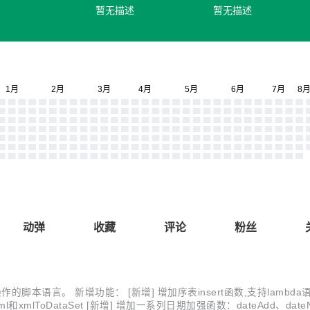
暂无描述
暂无描述
动弹
收藏
评论
粉丝
升集合类处理操作的脚本语言。 新增功能： [新增] 增加序表insert函数,支持l
ml和xmlToDataSet [新增] 增加一系列日期加强函数：dateAdd、dateNa