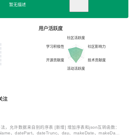
暂无描述
用户活跃度
关注
ambda语法，允许数据来自别的序表 [新增] 增加序表和json互转函数：
me、datePart、dateTrunc、day、makeDate、makeDate