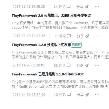
Time、month和year [新增] 增加当前日期函数：now和today 
2017-11-21 16:35:28
14
评论
分享
TinyFramework 2.0 火热推出，J2EE 应用开发框架
Tiny 框架历经一年的开发，提交数千个 Commits，终于可
ssues情况：Tiny主工程共有621个Issues，里面
广大开源爱好者们提出的，在此感谢他们对我们的支持。 Commi
2015-06-10 10:08:35
71
评论
分享
t，感谢所...
TinyFramework 1.2.0 预览版正式发布
已推荐
TinyFramework 1.2.0 预览版正式发布，更新内容
不断的提升系统的处理能力 它的工具已经非常强大，而且它还是变
世界中Web工程只是个集合，除了配置文件和Pom依赖，不应
2014-11-28 09:28:01
56
评论
分享
要做的只是依赖，而不需进行配...
TinyFramework 已经升级到 1.1.0-SNAPSHOT
Tiny是一个基于J2EE技术的应用开发框架，可以用来开发各种Java A
加了Xml的Schema定义文件 增加DBF文件读取，添加I
志信息如下。 - 重构 - 重构位置 - 重构，添加M,B,G不支持的异常提
2014-04-30 08:52:09
13
评论
分享