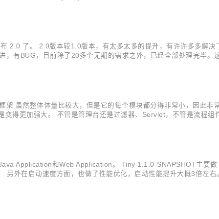
删除： [删除] 删除...
以发布 2.0 了。 2.0版本较1.0版本，有太多太多的提升，有许许多
有需求，和改进，有BUG，目前除了20多个无期的需求之外，已经全部处理
ts情况：主工程总共的提交数是1710个，贡献者12，除了synyr人员
如下： Tiny框架 虽然整体体量比较大，但是它的每个模块都分得非常小
得更加强大。 不管是管理台还是过滤器、Servlet，不管是流程组件还
该有其它东西 支持水平扩展，同时可以支持7*24小时运行 开始团队
pplication和Web Application。 Tiny 1.1.0-SNA
NI模块。 另外在启动速度方面，也做了性能优化，启动性能提升大概3倍左
示信息 - 添加日志信息 - linux classpath以冒号分隔 - 增加默认访问