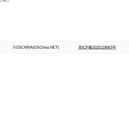
©OSCHINA(OSChina.NET)
京ICP备2025119063号