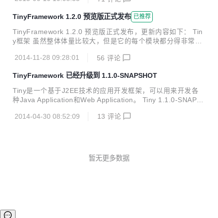
升的版本。 Issues情况：Tiny主工程共有621个Issues，里面
有需求，和改进，有BUG，目前除了20多个无期的需求之
TinyFramework 1.2.0 预览版正式发布
已推荐
外，已经全部处理完毕。这里面大部分是我们自己提出的，也
有相当多的由我们的用户及广大开源爱好者们提出的，在此感
TinyFramework 1.2.0 预览版正式发布，更新内容如下： Tin
谢他们对我们的支持。 Commits情况：主工程总共的提交数
y框架 虽然整体体量比较大，但是它的每个模块都分得非常
是1710个，贡献者12，除了synyr人员之外，我们可以看到越
小，因此非常容易掌握 它的各种组件都可以方便的进行扩展，
来越多的人直接为我们提交PullRequest，感谢所...
2014-11-28 09:28:01
56
评论
通过扩展可以不断的提升系统的处理能力 它的工具已经非常强
大，而且它还是变得更加强大。 不管是管理台还是过滤器、S
TinyFramework 已经升级到 1.1.0-SNAPSHOT
ervlet，不管是流程组件还是UI组件，还是UI组件包等等都是
可以自组装的 在Tiny的世界中Web工程只是个集合，除了配
Tiny是一个基于J2EE技术的应用开发框架，可以用来开发各
置文件和Pom依赖，不应该有其它东西 支持水平扩展，同时
种Java Application和Web Application。 Tiny 1.1.0-SNAPS
可以支持7*24小时运行 开始团队由金字塔向哑铃型转变，高
HOT主要做一一些BUG的修正，一些代码重构和一些功能模
低水平者各司其职 绝大多数情况下，要做的只是依赖，而不需
2014-04-30 08:52:09
13
评论
块的增加： 增加了Xml的Schema定义文件 增加DBF文件读
进行配...
取，添加INI模块。 另外在启动速度方面，也做了性能优化，
启动性能提升大概3倍左右。 修正了在LINUX环境中的一些兼
容性问题等等，详细提交日志信息如下。 - 重构 - 重构位置 -
重构，添加M,B,G不支持的异常提示信息 - 添加日志信息 - lin
暂无更多数据
ux classpath以冒号分隔 - 增加默认访问页面inde...