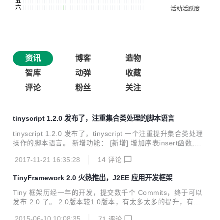
资讯
博客
造物
智库
动弹
收藏
评论
粉丝
关注
tinyscript 1.2.0 发布了，注重集合类处理的脚本语言
tinyscript 1.2.0 发布了，tinyscript 一个注重提升集合类处理
操作的脚本语言。 新增功能： [新增] 增加序表insert函数,支
持lambda语法，允许数据来自别的序表 [新增] 增加序表和jso
2017-11-21 16:35:28
14
评论
n互转函数：toJson和jsonToDataSet [新增] 增加序表和xml
互转函数：toXml和xmlToDataSet [新增] 增加一系列日期加
TinyFramework 2.0 火热推出，J2EE 应用开发框架
强函数：dateAdd、dateName、datePart、dateTrunc、da
y、makeDate、makeDateTime、month和year [新增] 增加
Tiny 框架历经一年的开发，提交数千个 Commits，终于可以
当前日期函数：now和today 删除： [删除] 删除...
发布 2.0 了。 2.0版本较1.0版本，有太多太多的提升，有许
许多多解决了有无的问题，因此，也可以看成是一个有显著提
2015-06-10 10:08:35
71
评论