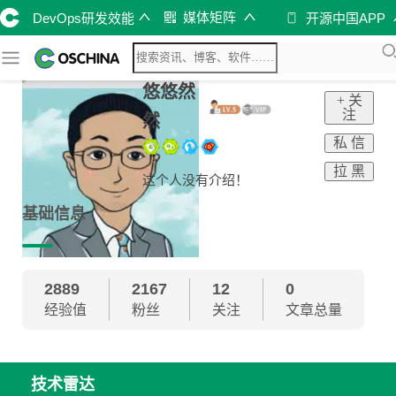
媒体矩阵
DevOps研发效能
开源中国APP
悠悠然
+ 关
注
然
私 信
拉 黑
这个人没有介绍！
基础信息
2889
2167
12
0
经验值
粉丝
关注
文章总量
技术雷达