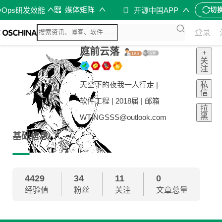
媒体矩阵
vOps研发效能
开源中国APP
切
登录
庭前云落
+
关
注
私
天空下的夜我一人行走 |
信
软件工程 | 2018届 | 邮箱
拉
黑
WTINGSSS@outlook.com
基础信息
4429
34
11
0
经验值
粉丝
关注
文章总量