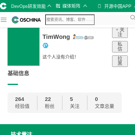
媒体矩阵
DevOps研发效能
开源中国APP
+ 关
注
TimWong
私
信
这个人没有介绍！
拉
黑
基础信息
264
22
5
0
经验值
粉丝
关注
文章总量
技术雷达