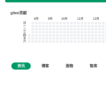
gitee贡献
资讯
博客
造物
智库