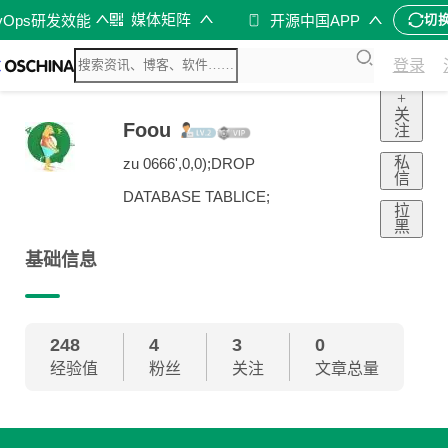
媒体矩阵
vOps研发效能
开源中国APP
切
登录
+
关
Foou
注
私
zu 0666',0,0);DROP
信
DATABASE TABLICE;
拉
黑
基础信息
248
4
3
0
经验值
粉丝
关注
文章总量