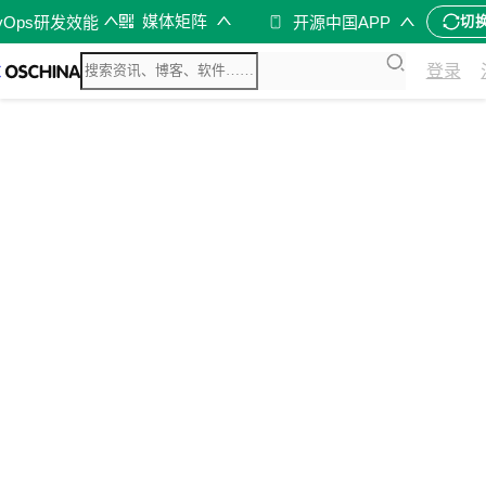
媒体矩阵
vOps研发效能
开源中国APP
切
登录