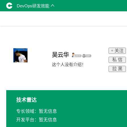
DevOps研发效能
+ 关注
吴云华
私 信
这个人没有介绍！
拉 黑
技术雷达
专长领域：暂无信息
开发平台：暂无信息