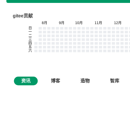
gitee贡献
资讯
博客
造物
智库