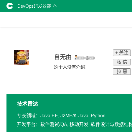
DevOps研发效能
+ 关注
自无由
私 信
这个人没有介绍！
拉 黑
技术雷达
专长领域：Java EE, J2ME/K-Java, Python
开发平台：软件测试/QA, 移动开发, 软件设计与数据结