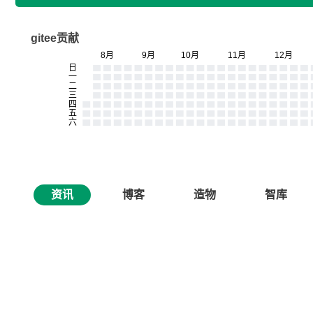
gitee贡献
资讯
博客
造物
智库