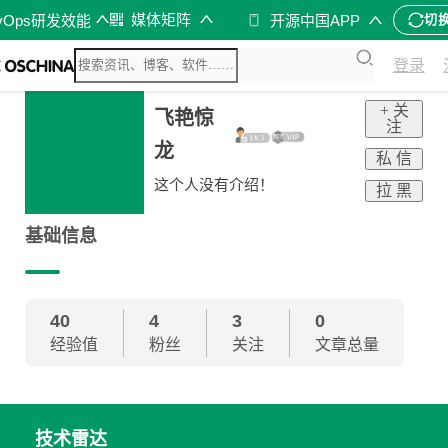
媒体矩阵
vOps研发效能
开源中国APP
切
登录
+ 关
飞艳惊
注
龙
私 信
这个人没有介绍！
拉 黑
基础信息
40
4
3
0
经验值
粉丝
关注
文章总量
技术雷达