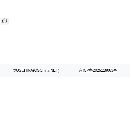
©OSCHINA(OSChina.NET)
京ICP备2025119063号