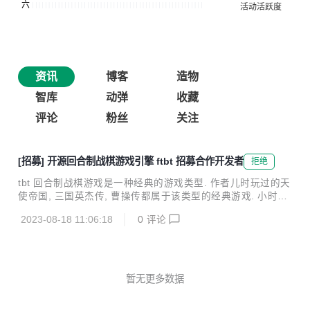
资讯
博客
造物
智库
动弹
收藏
评论
粉丝
关注
[招募] 开源回合制战棋游戏引擎 ftbt 招募合作开发者
拒绝
tbt 回合制战棋游戏是一种经典的游戏类型. 作者儿时玩过的天
使帝国, 三国英杰传, 曹操传都属于该类型的经典游戏. 小时候
玩的时候总幻想能够调整游戏中的各种元素, 因此目前做这个 f
2023-08-18 11:06:18
0
评论
tbt 引擎也是为了实现一种情怀. 引擎使用 go 语言开发. 开发
者可基于该引擎定制游戏规则和关卡设计, 还可实现不同类型
的用户界面. 目前的包中还包含一种简单的 AI 和基于 ncurses
的用户界面. 真诚寻找合作开发者能够提供各类不同的 UI 界
面, 以及丰富规则与关卡设计. 要求: 使用 go 语言开发.
暂无更多数据