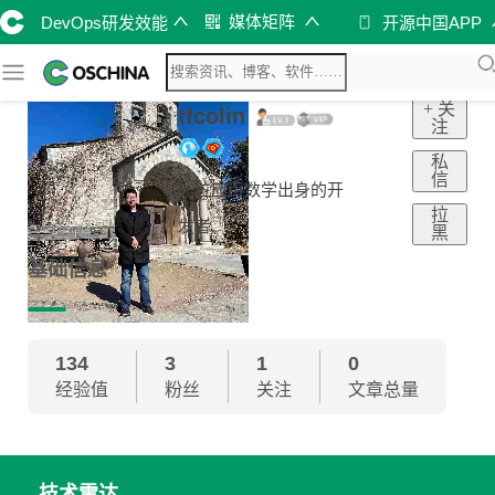
媒体矩阵
DevOps研发效能
开源中国APP
+ 关
tfcolin
注
私
信
一位应用数学出身的开
拉
发者.
黑
基础信息
134
3
1
0
经验值
粉丝
关注
文章总量
技术雷达