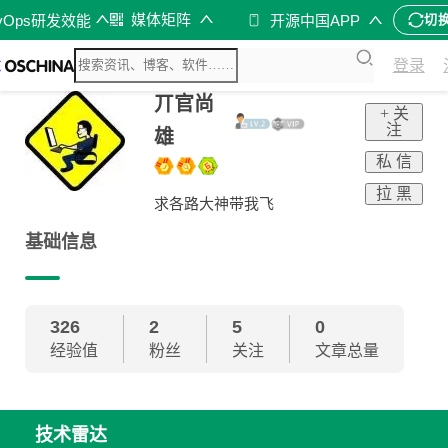
媒体矩阵
vOps研发效能
开源中国APP
切
登录
丌官尚
+ 关
注
雄
私 信
拉 黑
求各路大神带我飞
基础信息
326
2
5
0
经验值
粉丝
关注
文章总量
技术雷达